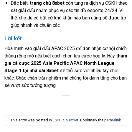
Đặc biệt,
trang chủ 8xbet
còn tung ra dịch vụ CSKH theo
sát giải đấu nhằm phục vụ các tín đồ esports 24/24. Vì
thế, cho dù có bất cứ khó khăn nào bạn cũng sẽ được trợ
giúp nhanh và chuẩn xác.
Lời kết
Hòa mình vào giải đấu APAC 2025 để đón nhận cơ hội chiến
thắng rộng mở nếu biết cách chọn lựa cược hợp lý. Hãy
tham
gia cá cược 2025 Asia Pacific APAC North League
Stage 1 tại nhà cái 8xbet
để thử sức với nhiều tay chơi
khác. Chắc chắn trải nghiệm mà chúng tôi dành tặng cho bạn
sẽ vượt sức tưởng tượng.
This entry was posted in
ESPORTS 8xbet
. Bookmark the
permalink
.