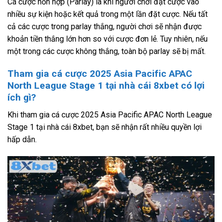
Cá cược hỗn hợp (Parlay) là khi người chơi đặt cược vào
nhiều sự kiện hoặc kết quả trong một lần đặt cược. Nếu tất
cả các cược trong parlay thắng, người chơi sẽ nhận được
khoản tiền thắng lớn hơn so với cược đơn lẻ. Tuy nhiên, nếu
một trong các cược không thắng, toàn bộ parlay sẽ bị mất.
Tham gia cá cược 2025 Asia Pacific APAC
North League Stage 1 tại nhà cái 8xbet có lợi
ích gì?
Khi tham gia cá cược 2025 Asia Pacific APAC North League
Stage 1 tại nhà cái 8xbet, bạn sẽ nhận rất nhiều quyền lợi
hấp dẫn.