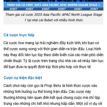
Tham gia cá cược 2025 Asia Pacific APAC North League Stage
1 tại nhà cái 8xbet với nhiều hình thức
Cá cược trực tiếp
Cá cược live mang lại trải nghiệm đầy kịch tính, khi bạn có
thể cược song song với thời gian diễn ra trận đấu. Loại hình
này thay đổi liên tục tùy theo diễn biến của các màn phô diễn
chiến thuật. Tỷ lệ cược trên trang chủ nhà cái sẽ nhảy liên tục
để bạn đưa ra quyết định kịp thời phù hợp với thực tế.
Cược sự kiện đặc biệt
Cách chơi này còn gọi là Prop Bets là hình thức cược vào
những tình huống cụ thể trong trận đấu. Các cược này
thường không liên quan đến kết quả chung cuộc mà chỉ tập
trung vào những chi tiết nhỏ nhưng hấp dẫn. Một số ví dụ về