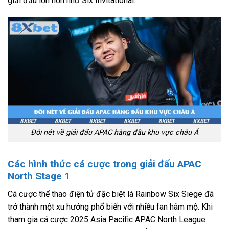
giải đấu lớn hơn như Six Invitational.
Đôi nét về giải đấu APAC hàng đầu khu vực châu Á
Các hình thức cá cược trong giải đấu APAC
North Stage 1
Cá cược thể thao điện tử đặc biệt là Rainbow Six Siege đã
trở thành một xu hướng phổ biến với nhiều fan hâm mộ. Khi
tham gia cá cược 2025 Asia Pacific APAC North League