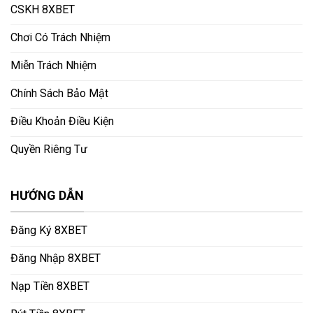
CSKH 8XBET
Chơi Có Trách Nhiệm
Miễn Trách Nhiệm
Chính Sách Bảo Mật
Điều Khoản Điều Kiện
Quyền Riêng Tư
HƯỚNG DẪN
Đăng Ký 8XBET
Đăng Nhập 8XBET
Nạp Tiền 8XBET