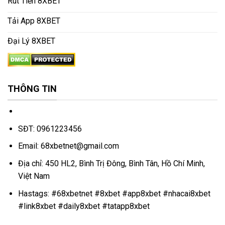
Rút Tiền 8XBET
Tải App 8XBET
Đại Lý 8XBET
THÔNG TIN
Website:
https://68xbet.net/
SĐT: 0961223456
Email:
68xbetnet@gmail.com
Địa chỉ: 450 HL2, Bình Trị Đông, Bình Tân, Hồ Chí Minh,
Việt Nam
Hastags: #68xbetnet #8xbet #app8xbet #nhacai8xbet
#link8xbet #daily8xbet #tatapp8xbet