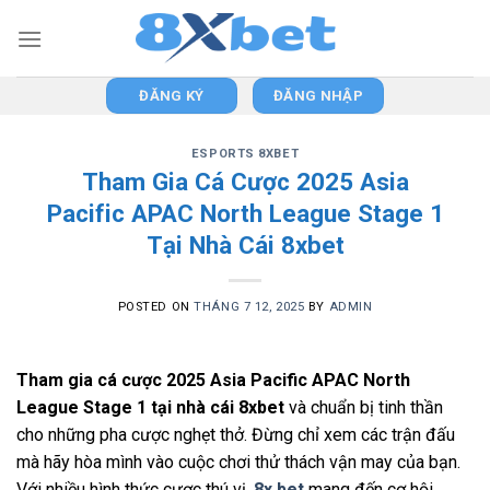
Skip
to
content
ĐĂNG KÝ
ĐĂNG NHẬP
ESPORTS 8XBET
Tham Gia Cá Cược 2025 Asia
Pacific APAC North League Stage 1
Tại Nhà Cái 8xbet
POSTED ON
THÁNG 7 12, 2025
BY
ADMIN
Tham gia cá cược 2025 Asia Pacific APAC North
League Stage 1 tại nhà cái 8xbet
và chuẩn bị tinh thần
cho những pha cược nghẹt thở. Đừng chỉ xem các trận đấu
mà hãy hòa mình vào cuộc chơi thử thách vận may của bạn.
Với nhiều hình thức cược thú vị,
8x bet
mang đến cơ hội