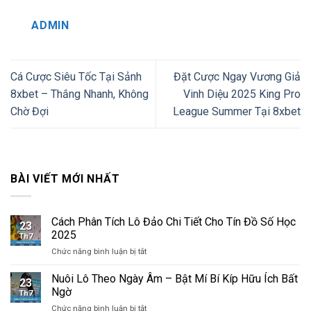
ADMIN
Cá Cược Siêu Tốc Tại Sảnh
Đặt Cược Ngay Vương Giả
8xbet – Thắng Nhanh, Không
Vinh Diệu 2025 King Pro
Chờ Đợi
League Summer Tại 8xbet
BÀI VIẾT MỚI NHẤT
Cách Phân Tích Lô Đảo Chi Tiết Cho Tín Đồ Số Học
23
2025
Th7
ở
Chức năng bình luận bị tắt
Cách
Phân
Nuôi Lô Theo Ngày Âm – Bật Mí Bí Kíp Hữu Ích Bất
23
Tích
Ngờ
Th7
Lô
ở
Chức năng bình luận bị tắt
Đảo