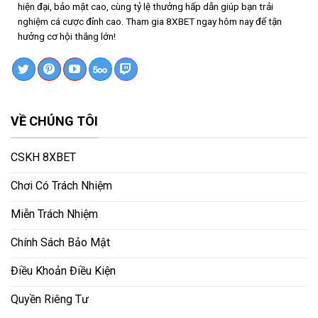
hiện đại, bảo mật cao, cùng tỷ lệ thưởng hấp dẫn giúp bạn trải
nghiệm cá cược đỉnh cao. Tham gia 8XBET ngay hôm nay để tận
hưởng cơ hội thắng lớn!
VỀ CHÚNG TÔI
CSKH 8XBET
Chơi Có Trách Nhiệm
Miễn Trách Nhiệm
Chính Sách Bảo Mật
Điều Khoản Điều Kiện
Quyền Riêng Tư