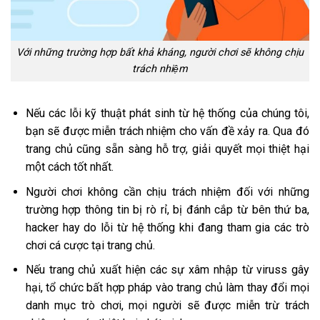
Với những trường hợp bất khả kháng, người chơi sẽ không chịu
trách nhiệm
Nếu các lỗi kỹ thuật phát sinh từ hệ thống của chúng tôi,
bạn sẽ được miễn trách nhiệm cho vấn đề xảy ra. Qua đó
trang chủ cũng sẵn sàng hỗ trợ, giải quyết mọi thiệt hại
một cách tốt nhất.
Người chơi không cần chịu trách nhiệm đối với những
trường hợp thông tin bị rò rỉ, bị đánh cắp từ bên thứ ba,
hacker hay do lỗi từ hệ thống khi đang tham gia các trò
chơi cá cược tại trang chủ.
Nếu trang chủ xuất hiện các sự xâm nhập từ viruss gây
hại, tổ chức bất hợp pháp vào trang chủ làm thay đổi mọi
danh mục trò chơi, mọi người sẽ được miễn trừ trách