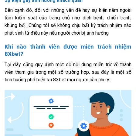
Sự kiện gây ảnh hưởng khách quan
Bên cạnh đó, đối với những vấn đề hay sự kiện nằm ngoài
tầm kiểm soát của trang chủ như dịch bệnh, chiến tranh,
khủng bố,…Chúng tôi sẽ không chịu bất kỳ trách nhiệm nào
phát sinh từ điều này nếu người chơi bị ảnh hưởng.
Khi nào thành viên được miễn trách nhiệm
8Xbet?
Tại đây cũng quy định một số nội dung miễn trừ về thành
viên tham gia trong một số trường hợp, sau đây là một số
tình huống phổ biến tại 8Xbet mọi người cần chú ý: