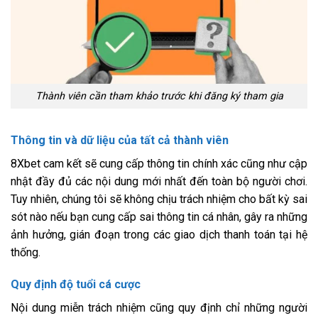
Thành viên cần tham khảo trước khi đăng ký tham gia
Thông tin và dữ liệu của tất cả thành viên
8Xbet cam kết sẽ cung cấp thông tin chính xác cũng như cập
nhật đầy đủ các nội dung mới nhất đến toàn bộ người chơi.
Tuy nhiên, chúng tôi sẽ không chịu trách nhiệm cho bất kỳ sai
sót nào nếu bạn cung cấp sai thông tin cá nhân, gây ra những
ảnh hưởng, gián đoạn trong các giao dịch thanh toán tại hệ
thống.
Quy định độ tuổi cá cược
Nội dung miễn trách nhiệm cũng quy định chỉ những người