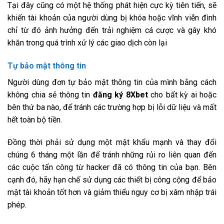
Tại đây cũng có một hệ thống phát hiện cực kỳ tiên tiến, sẽ
khiến tài khoản của người dùng bị khóa hoặc vĩnh viễn đình
chỉ từ đó ảnh hưởng đến trải nghiệm cá cược và gây khó
khăn trong quá trình xử lý các giao dịch còn lại
Tự bảo mật thông tin
Người dùng đơn tự bảo mật thông tin của mình bằng cách
không chia sẻ thông tin
đăng ký 8Xbet
cho bất kỳ ai hoặc
bên thứ ba nào, để tránh các trường hợp bị lỗi dữ liệu và mất
hết toàn bộ tiền.
Đồng thời phải sử dụng một mật khẩu mạnh và thay đổi
chúng 6 tháng một lần để tránh những rủi ro liên quan đến
các cuộc tấn công từ hacker đã có thông tin của bạn. Bên
cạnh đó, hãy hạn chế sử dụng các thiết bị công cộng để bảo
mật tài khoản tốt hơn và giảm thiểu nguy cơ bị xâm nhập trái
phép.