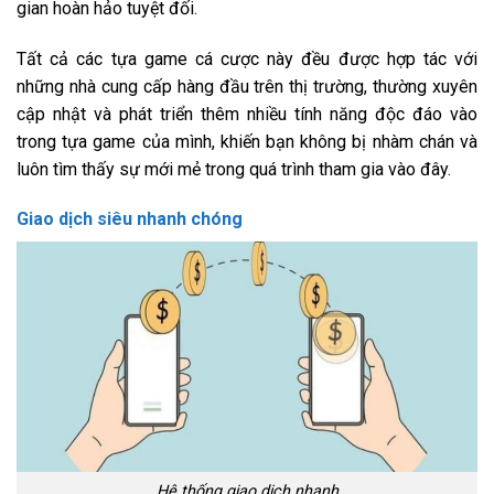
gian hoàn hảo tuyệt đối.
Tất cả các tựa game cá cược này đều được hợp tác với
những nhà cung cấp hàng đầu trên thị trường, thường xuyên
cập nhật và phát triển thêm nhiều tính năng độc đáo vào
trong tựa game của mình, khiến bạn không bị nhàm chán và
luôn tìm thấy sự mới mẻ trong quá trình tham gia vào đây.
Giao dịch siêu nhanh chóng
Hệ thống giao dịch nhanh