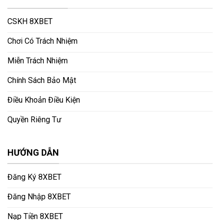
CSKH 8XBET
Chơi Có Trách Nhiệm
Miễn Trách Nhiệm
Chính Sách Bảo Mật
Điều Khoản Điều Kiện
Quyền Riêng Tư
HƯỚNG DẪN
Đăng Ký 8XBET
Đăng Nhập 8XBET
Nạp Tiền 8XBET