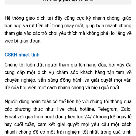
Hệ thống giao dịch tại đây cũng cực kỳ nhanh chóng, giúp
bạn nạp và rút tiền chỉ trong nháy mắt, giúp bạn nhanh chóng
tham gia vào các trò chơi yêu thích mà không phải lo lắng về
việc bị gián đoạn.
CSKH nhiệt tình
Chúng tôi luôn đặt người tham gia lên hàng đầu, bởi vậy đã
cung cấp một dịch vụ chăm sóc khách hàng tận tâm về
chuyên nghiệp, sẵn sàng đồng hành và giải quyết mọi vấn
đề của hội viên một cách nhanh chóng và hiệu quả nhất.
Người dùng hoàn toàn có thể liên hệ với chúng tôi thông qua
các phương thức như: live chat, hotline, Telegram, Zalo,
Email với quá trình hoạt động liên tục 24/7 không kể ngày lễ
hay cuối tuần, cam kết giải quyết mọi yêu cầu một cách
nhanh chóng để có một trải nghiệm tốt nhất trong quá trình