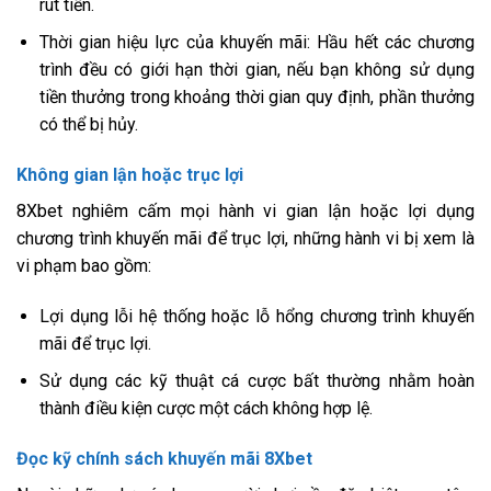
rút tiền.
Thời gian hiệu lực của khuyến mãi: Hầu hết các chương
trình đều có giới hạn thời gian, nếu bạn không sử dụng
tiền thưởng trong khoảng thời gian quy định, phần thưởng
có thể bị hủy.
Không gian lận hoặc trục lợi
8Xbet nghiêm cấm mọi hành vi gian lận hoặc lợi dụng
chương trình khuyến mãi để trục lợi, những hành vi bị xem là
vi phạm bao gồm:
Lợi dụng lỗi hệ thống hoặc lỗ hổng chương trình khuyến
mãi để trục lợi.
Sử dụng các kỹ thuật cá cược bất thường nhằm hoàn
thành điều kiện cược một cách không hợp lệ.
Đọc kỹ chính sách khuyến mãi 8Xbet