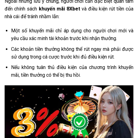
Ngoài những lưu ý chung, người chơi cần đặc biệt quan tâm
đến chính sách
khuyến mãi 8Xbet
và điều kiện rút tiền của
nhà cái để tránh nhầm lẫn:
Một số khuyến mãi chỉ áp dụng cho người chơi mới và
yêu cầu xác minh tài khoản trước khi nhận thưởng.
Các khoản tiền thưởng không thể rút ngay mà phải được
sử dụng trong cá cược trước khi đủ điều kiện rút.
Nếu không tuân thủ điều kiện của chương trình khuyến
mãi, tiền thưởng có thể bị thu hồi.