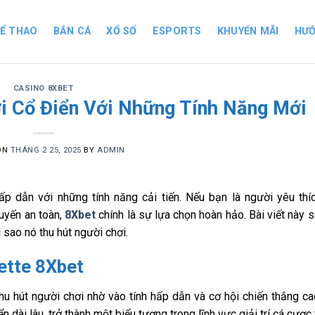
Ể THAO
BẮN CÁ
XỔ SỐ
ESPORTS
KHUYẾN MÃI
HƯỚ
CASINO 8XBET
ơi Cổ Điển Với Những Tính Năng Mới
ON
THÁNG 2 25, 2025
BY
ADMIN
 dẫn với những tính năng cải tiến. Nếu bạn là người yêu thíc
uyến an toàn,
8Xbet
chính là sự lựa chọn hoàn hảo. Bài viết này 
 sao nó thu hút người chơi.
lette 8Xbet
thu hút người chơi nhờ vào tính hấp dẫn và cơ hội chiến thắng ca
n dài lâu, trở thành một biểu tượng trong lĩnh vực giải trí cá cược