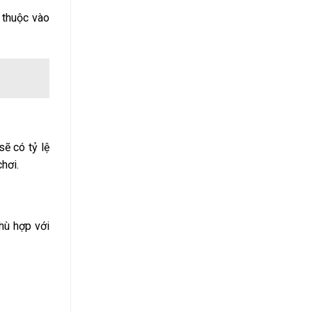
 thuộc vào
ẽ có tỷ lệ
hơi.
hù hợp với