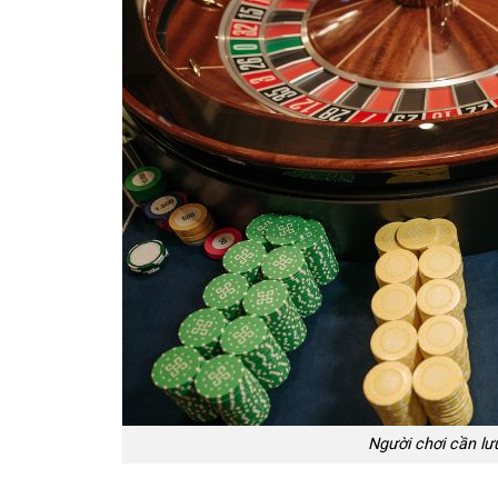
Người chơi cần lưu