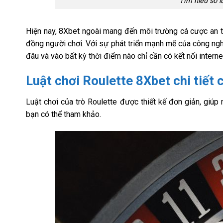
Tìm hiểu sơ l
Hiện nay, 8Xbet ngoài mang đến môi trường cá cược an to
đồng người chơi. Với sự phát triển mạnh mẽ của công nghệ 
đâu và vào bất kỳ thời điểm nào chỉ cần có kết nối interne
Luật chơi Roulette 8Xbet chi tiết
Luật chơi của trò Roulette được thiết kế đơn giản, giúp
bạn có thể tham khảo.