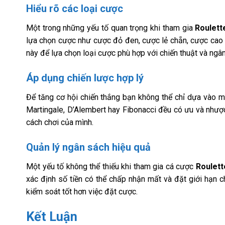
Hiểu rõ các loại cược
Một trong những yếu tố quan trọng khi tham gia
Roulett
lựa chọn cược như cược đỏ đen, cược lẻ chẵn, cược cao 
này để lựa chọn loại cược phù hợp với chiến thuật và ngâ
Áp dụng chiến lược hợp lý
Để tăng cơ hội chiến thắng bạn không thể chỉ dựa vào m
Martingale, D’Alembert hay Fibonacci đều có ưu và nhượ
cách chơi của mình.
Quản lý ngân sách hiệu quả
Một yếu tố không thể thiếu khi tham gia cá cược
Roulett
xác định số tiền có thể chấp nhận mất và đặt giới hạn ch
kiểm soát tốt hơn việc đặt cược.
Kết Luận