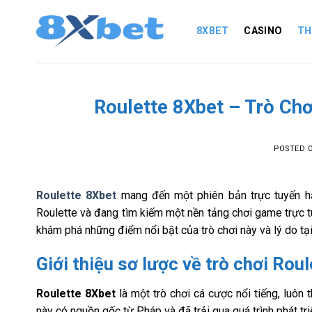
Skip
to
8XBET
CASINO
TH
content
Roulette 8Xbet – Trò Ch
POSTED 
Roulette 8Xbet
mang đến một phiên bản trực tuyến hấp
Roulette và đang tìm kiếm một nền tảng chơi game trực t
khám phá những điểm nổi bật của trò chơi này và lý do tại
Giới thiệu sơ lược về trò chơi Rou
Roulette 8Xbet
là một trò chơi cá cược nổi tiếng, luôn 
này có nguồn gốc từ Pháp và đã trải qua quá trình phát triể