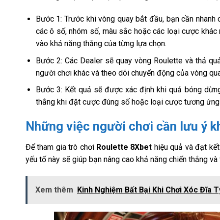
Bước 1: Trước khi vòng quay bắt đầu, bạn cần nhanh c
các ô số, nhóm số, màu sắc hoặc các loại cược khác 
vào khả năng thắng của từng lựa chọn.
Bước 2: Các Dealer sẽ quay vòng Roulette và thả qu
người chơi khác và theo dõi chuyển động của vòng qua
Bước 3: Kết quả sẽ được xác định khi quả bóng dừng 
thắng khi đặt cược đúng số hoặc loại cược tương ứng v
Những việc người chơi cần lưu ý k
Để tham gia trò chơi
Roulette 8Xbet
hiệu quả và đạt kế
yếu tố này sẽ giúp bạn nâng cao khả năng chiến thắng và 
Xem thêm
Kinh Nghiệm Bất Bại Khi Chơi Xóc Đĩa T