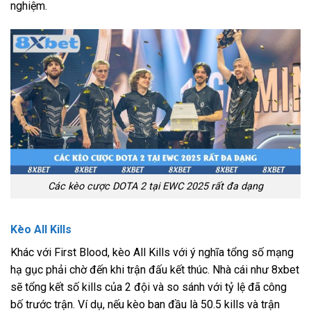
nghiệm.
Các kèo cược DOTA 2 tại EWC 2025 rất đa dạng
Kèo All Kills
Khác với First Blood, kèo All Kills với ý nghĩa tổng số mạng
hạ gục phải chờ đến khi trận đấu kết thúc. Nhà cái như 8xbet
sẽ tổng kết số kills của 2 đội và so sánh với tỷ lệ đã công
bố trước trận. Ví dụ, nếu kèo ban đầu là 50.5 kills và trận