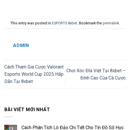
This entry was posted in
ESPORTS 8xbet
. Bookmark the
permalink
.
ADMIN
Cách Tham Gia Cược Valorant
Chơi Xóc Đĩa Việt Tại 8xbet –
Esports World Cup 2025 Hấp
Đỉnh Cao Của Cá Cược
Dẫn Tại 8xbet
BÀI VIẾT MỚI NHẤT
Cách Phân Tích Lô Đảo Chi Tiết Cho Tín Đồ Số Học
23