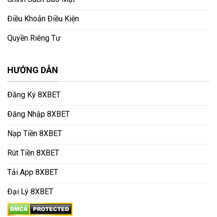
Điều Khoản Điều Kiện
Quyền Riêng Tư
HƯỚNG DẪN
Đăng Ký 8XBET
Đăng Nhập 8XBET
Nạp Tiền 8XBET
Rút Tiền 8XBET
Tải App 8XBET
Đại Lý 8XBET