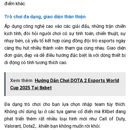
điểm khác.
Trò chơi đa dạng, giao diện thân thiện
Áp dụng công nghệ cao vào các giải đấu, những trận chiến
kịch tính, đòi hỏi người chơi có sự tính toán, chiến thuật, sự
nhạy bén, cả yếu tố kết hợp cùng đồng đội trò esports ngày
càng thu hút nhiều thành viên tham gia cùng nhau. Giao diện
đơn giản, đẹp và dễ điều hướng đặc biệt là với dòng thiết bị
di động có tính tương thích cao.
Xem thêm
Hướng Dẫn Chơi DOTA 2 Esports World
Cup 2025 Tại 8xbet
Đa dạng trò chơi cho bạn lựa chọn nhập team tùy thích.
Không chỉ dừng lại ở các tựa game cổ điển mà 8Xbet đang
phát triển thêm rất nhiều loại hình mới như Call of Duty,
Valorant, Dota2,…khiến bạn không muốn rời khỏi.