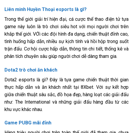
Liên minh Huyền Thoại esports là gì?
Trong thế giới giải trí hiện đại, cá cược thể thao điện tử tựa
game này luôn là trò chơi siêu hot với mọi người chơi trên
khắp thế giới. VỚi các đội hình đa dạng, chiến thuật đỉnh cao,
tình huống hấp dẫn, nhiều sự kịch tính và hồi hộp trong suốt
trận đấu. Cơ hội cược hấp dẫn, thông tin chi tiết, thống kê và
phân tích chuyên sâu giúp người chơi dễ dàng tham gia.
Dota2 trò chơi ăn khách
Dota2 esports là gì? Đây là tựa game chiến thuật thời gian
thực hấp dẫn và ăn khách nhất tại 8Xbet. Với sự kết hợp
giữa chiến thuật sâu sắc, đồ họa đẹp, hàng loạt các giải đấu
như: The International và những giải đấu hàng đầu từ các
khu vực khác nhau.
Game PUBG mãi đỉnh
Hàng triệu người chơi trên toàn thế giới đã tham gia, chưa