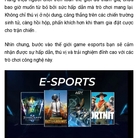
bao giờ muốn từ bỏ bởi sức hấp dẫn mà trò chơi mang lại.
Không chỉ thú vị ở nội dung, căng thẳng trên các chiến trường
sinh tử, càng hồi hộp, phấn khích hơn khi tham gia đặt cược
cho trận chiến .
Nhìn chung, bước vào thế giới game esports bạn sẽ cảm
nhận được sự hấp dẫn, thú vị và trải nghiệm đỉnh cao với các
trò chơi công nghệ này.