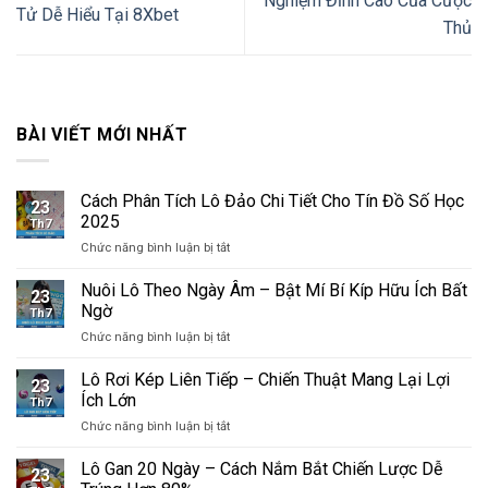
Nghiệm Đỉnh Cao Của Cược
Tử Dễ Hiểu Tại 8Xbet
Thủ
BÀI VIẾT MỚI NHẤT
Cách Phân Tích Lô Đảo Chi Tiết Cho Tín Đồ Số Học
23
2025
Th7
ở
Chức năng bình luận bị tắt
Cách
Phân
Nuôi Lô Theo Ngày Âm – Bật Mí Bí Kíp Hữu Ích Bất
23
Tích
Ngờ
Th7
Lô
ở
Chức năng bình luận bị tắt
Đảo
Nuôi
Chi
Lô
Lô Rơi Kép Liên Tiếp – Chiến Thuật Mang Lại Lợi
Tiết
23
Theo
Cho
Ích Lớn
Th7
Ngày
Tín
ở
Chức năng bình luận bị tắt
Âm
Đồ
Lô
–
Số
Rơi
Lô Gan 20 Ngày – Cách Nắm Bắt Chiến Lược Dễ
Bật
Học
23
Kép
Mí
2025