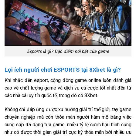
Esports là gì? Đặc điểm nổi bật của game
Lợi ích người chơi ESPORTS tại 8Xbet là gì?
Khi nhắc đến esport, cộng đồng game online luôn đánh giá
cao về chất lượng game và dịch vụ cá cược tốt nhất đến từ
các nhà cái uy tín quốc tế, trong đó có 8Xbet.
Không chỉ đáp ứng được xu hướng giải trí thể giới, tay game
chuyên nghiệp mà còn thỏa mãn người hâm mộ bằng việc
cung cấp đa dạng tựa game, nhiều tỷ lệ cược hậu hĩnh cũng
như có được thời gian giải trí cực kỳ thỏa mãn bởi nhiều ưu