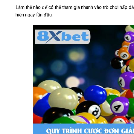
Làm thế nào để có thể tham gia nhanh vào trò chơi hấp d
hiện ngay lần đầu: