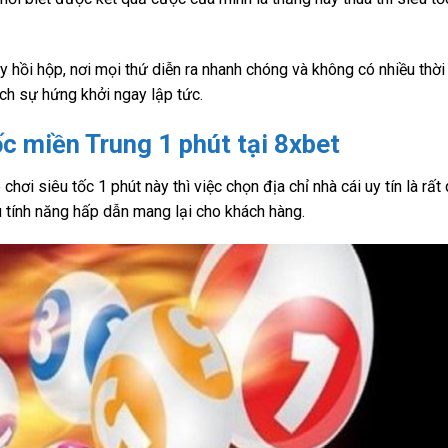
ầy hồi hộp, nơi mọi thứ diễn ra nhanh chóng và không có nhiều thời
ích sự hứng khởi ngay lập tức.
ốc miền Trung 1 phút tại 8xbet
ơi siêu tốc 1 phút này thì việc chọn địa chỉ nhà cái uy tín là rất
u tính năng hấp dẫn mang lại cho khách hàng.