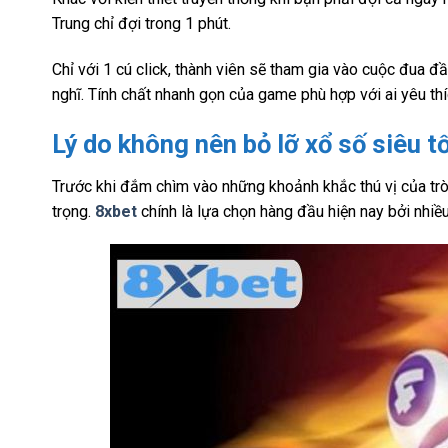
Trung chỉ đợi trong 1 phút.
Chỉ với 1 cú click, thành viên sẽ tham gia vào cuộc đua đ
nghĩ. Tính chất nhanh gọn của game phù hợp với ai yêu th
Lý do không nên bỏ lỡ xổ số siêu t
Trước khi đắm chìm vào những khoảnh khắc thú vị của trò ch
trọng.
8xbet
chính là lựa chọn hàng đầu hiện nay bởi nhiề