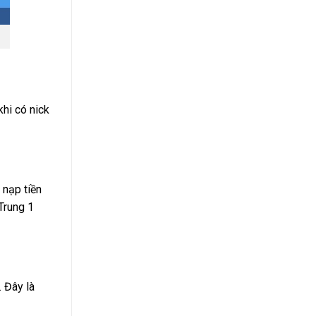
khi có nick
 nạp tiền
Trung 1
. Đây là