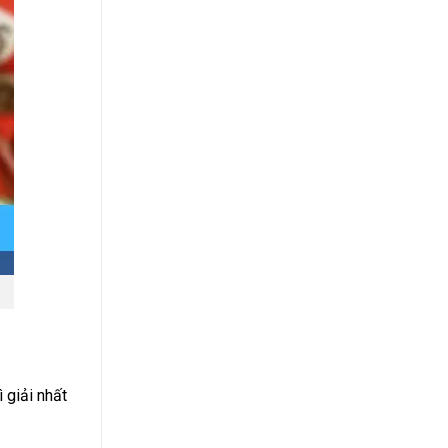
 giải nhất