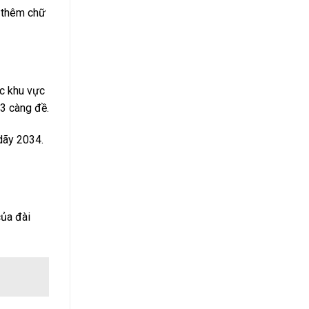
p thêm chữ
c khu vực
 3 càng đề.
dãy 2034.
của đài