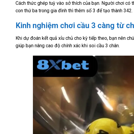
Cách thức ghép tuỳ vào sở thích của bạn. Người chơi có t
con thứ ba trong gia đình thì thêm số 3 để tạo thành 342.
Kinh nghiệm chơi cầu 3 càng từ c
Khi dự đoán kết quả xỉu chủ cho kỳ tiếp theo, bạn nên ch
giúp bạn nâng cao độ chính xác khi soi cầu 3 chân.