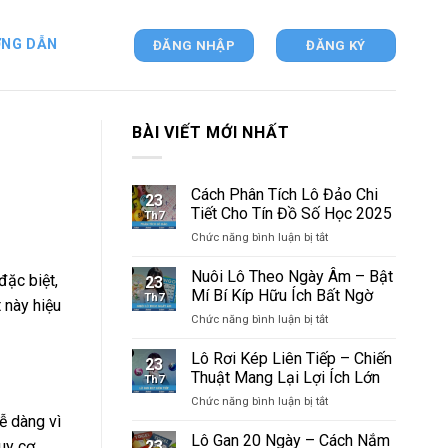
NG DẪN
ĐĂNG NHẬP
ĐĂNG KÝ
BÀI VIẾT MỚI NHẤT
Cách Phân Tích Lô Đảo Chi
23
Tiết Cho Tín Đồ Số Học 2025
Th7
ở
Chức năng bình luận bị tắt
Cách
Phân
Nuôi Lô Theo Ngày Âm – Bật
đặc biệt,
23
Tích
Mí Bí Kíp Hữu Ích Bất Ngờ
Th7
 này hiệu
Lô
ở
Chức năng bình luận bị tắt
Đảo
Nuôi
Chi
Lô
Lô Rơi Kép Liên Tiếp – Chiến
Tiết
23
Theo
Cho
Thuật Mang Lại Lợi Ích Lớn
Th7
Ngày
Tín
ở
Chức năng bình luận bị tắt
Âm
Đồ
Lô
ễ dàng vì
–
Số
Rơi
Lô Gan 20 Ngày – Cách Nắm
Bật
Học
23
uy cơ.