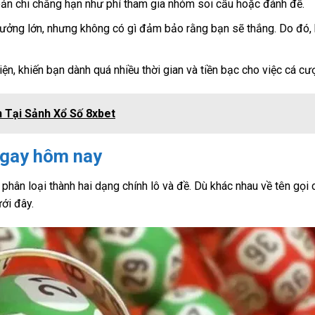
ản chi chẳng hạn như phí tham gia nhóm soi cầu hoặc đánh đề.
thưởng lớn, nhưng không có gì đảm bảo rằng bạn sẽ thắng. Do đó,
ện, khiến bạn dành quá nhiều thời gian và tiền bạc cho việc cá cư
 Tại Sảnh Xổ Số 8xbet
ngay hôm nay
 phân loại thành hai dạng chính lô và đề. Dù khác nhau về tên gọi 
ới đây.