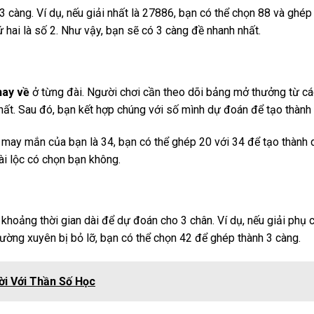
3 càng. Ví dụ, nếu giải nhất là 27886, bạn có thể chọn 88 và ghé
 hai là số 2. Như vậy, bạn sẽ có 3 càng đề nhanh nhất.
hay về
ở từng đài. Người chơi cần theo dõi bảng mở thưởng từ cá
hất. Sau đó, bạn kết hợp chúng với số mình dự đoán để tạo thành
ố may mắn của bạn là 34, bạn có thể ghép 20 với 34 để tạo thành 
ài lộc có chọn bạn không.
khoảng thời gian dài để dự đoán cho 3 chân. Ví dụ, nếu giải phụ 
hường xuyên bị bỏ lỡ, bạn có thể chọn 42 để ghép thành 3 càng.
ời Với Thần Số Học