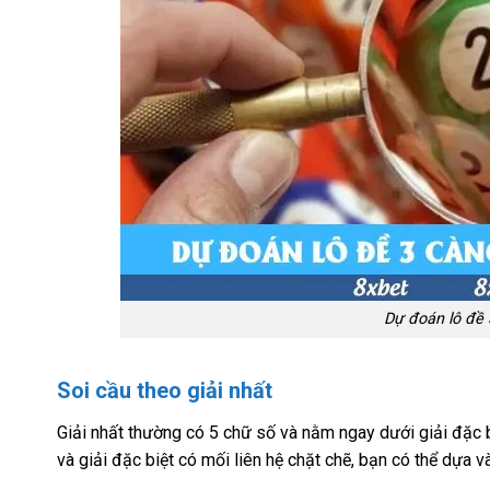
Dự đoán lô đề
Soi cầu theo giải nhất
Giải nhất thường có 5 chữ số và nằm ngay dưới giải đặc bi
và giải đặc biệt có mối liên hệ chặt chẽ, bạn có thể dựa 