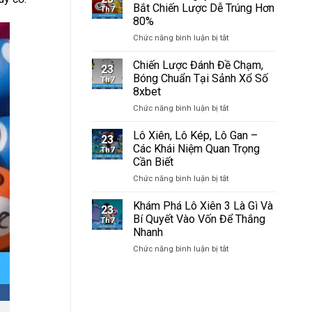
Kép
Mí
Bắt Chiến Lược Dễ Trúng Hơn
2025
Th7
Liên
Bí
80%
Tiếp
Kíp
ở
Chức năng bình luận bị tắt
–
Hữu
Lô
Chiến
Ích
Gan
Thuật
Chiến Lược Đánh Đề Chạm,
Bất
23
20
Mang
Ngờ
Bóng Chuẩn Tại Sảnh Xổ Số
Th7
Ngày
Lại
8xbet
–
Lợi
ở
Chức năng bình luận bị tắt
Cách
Ích
Chiến
Nắm
Lớn
Lược
Bắt
Lô Xiên, Lô Kép, Lô Gan –
23
Đánh
Chiến
Các Khái Niệm Quan Trọng
Th7
Đề
Lược
Cần Biết
Chạm,
Dễ
ở
Chức năng bình luận bị tắt
Bóng
Trúng
Lô
Chuẩn
Hơn
Xiên,
Tại
80%
Khám Phá Lô Xiên 3 Là Gì Và
23
Lô
Sảnh
Bí Quyết Vào Vốn Để Thắng
Th7
Kép,
Xổ
Nhanh
Lô
Số
ở
Chức năng bình luận bị tắt
Gan
8xbet
Khám
–
Phá
Các
Lô
Khái
Xiên
Niệm
3
Quan