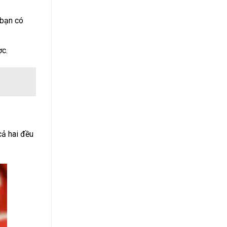
 bạn có
ợc.
cả hai đều