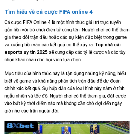
Tìm hiểu về cá cược FIFA online 4
Cá cược FIFA Online 4 là một hình thức giải trí trực tuyến
gắn liền với trò chơi điện tử cùng tên. Người chơi có thể tham
gia theo dõi trận đấu hoặc các sự kiện đặc biệt trong game
và xuống tiền vào các kết quả có thể xảy ra.
Top nhà cái
esports uy tín 2025
sẽ cung cấp các tỷ lệ cược và các tùy
chọn khác nhau cho hội viên lựa chọn.
Mục tiêu của hình thức này là tận dụng những kỹ năng, hiểu
biết về game và khả năng phân tích trận đấu để dự đoán
chính xác kết quả. Sự hấp dẫn của loại hình này nằm ở tính
ngẫu nhiên và tốc độ. Người chơi có thể tham gia, đặt cược
vào bất kỳ thời điểm nào mà không cần chờ đợi đến ngày
giờ như các trận ngoài đời.