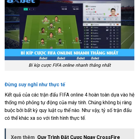
Bí kíp cược FIFA online nhanh thắng nhất
Đừng suy nghĩ như thực tế
Kết quả của các trận đấu FIFA online 4 hoàn toàn dựa vào hệ
thống mô phỏng tự động của máy tính. Chúng không bị ràng
buộc bởi bất kỳ quy luật cụ thể nào. Như vậy, tỷ số trận đấu
có thể khác xa so với tình hình thực tế.
Xem thêm
Quy Trình Đặt Cược Ngay CrossFire