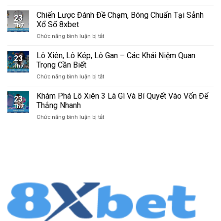
Lô
–
Hữu
Gan
Chiến Lược Đánh Đề Chạm, Bóng Chuẩn Tại Sảnh
Chiến
Ích
23
20
Thuật
Xổ Số 8xbet
Bất
Th7
Ngày
Mang
Ngờ
ở
Chức năng bình luận bị tắt
–
Lại
Chiến
Cách
Lợi
Lược
Lô Xiên, Lô Kép, Lô Gan – Các Khái Niệm Quan
Nắm
Ích
23
Đánh
Bắt
Trọng Cần Biết
Lớn
Th7
Đề
Chiến
ở
Chức năng bình luận bị tắt
Chạm,
Lược
Lô
Bóng
Dễ
Xiên,
Khám Phá Lô Xiên 3 Là Gì Và Bí Quyết Vào Vốn Để
Chuẩn
Trúng
23
Lô
Tại
Thắng Nhanh
Hơn
Th7
Kép,
Sảnh
80%
ở
Chức năng bình luận bị tắt
Lô
Xổ
Khám
Gan
Số
Phá
–
8xbet
Lô
Các
Xiên
Khái
3
Niệm
Là
Quan
Gì
Trọng
Và
Cần
Bí
Biết
Quyết
Vào
Vốn