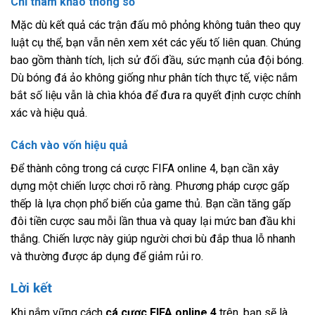
Chỉ tham khảo thông số
Mặc dù kết quả các trận đấu mô phỏng không tuân theo quy
luật cụ thể, bạn vẫn nên xem xét các yếu tố liên quan. Chúng
bao gồm thành tích, lịch sử đối đầu, sức mạnh của đội bóng.
Dù bóng đá ảo không giống như phân tích thực tế, việc nắm
bắt số liệu vẫn là chìa khóa để đưa ra quyết định cược chính
xác và hiệu quả.
Cách vào vốn hiệu quả
Để thành công trong cá cược FIFA online 4, bạn cần xây
dựng một chiến lược chơi rõ ràng. Phương pháp cược gấp
thếp là lựa chọn phổ biến của game thủ. Bạn cần tăng gấp
đôi tiền cược sau mỗi lần thua và quay lại mức ban đầu khi
thắng. Chiến lược này giúp người chơi bù đắp thua lỗ nhanh
và thường được áp dụng để giảm rủi ro.
Lời kết
Khi nắm vững cách
cá cược FIFA online 4
trên, bạn sẽ là