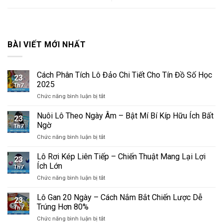
BÀI VIẾT MỚI NHẤT
Cách Phân Tích Lô Đảo Chi Tiết Cho Tín Đồ Số Học
23
2025
Th7
ở
Chức năng bình luận bị tắt
Cách
Phân
Nuôi Lô Theo Ngày Âm – Bật Mí Bí Kíp Hữu Ích Bất
23
Tích
Ngờ
Th7
Lô
ở
Chức năng bình luận bị tắt
Đảo
Nuôi
Chi
Lô
Lô Rơi Kép Liên Tiếp – Chiến Thuật Mang Lại Lợi
Tiết
23
Theo
Cho
Ích Lớn
Th7
Ngày
Tín
ở
Chức năng bình luận bị tắt
Âm
Đồ
Lô
–
Số
Rơi
Lô Gan 20 Ngày – Cách Nắm Bắt Chiến Lược Dễ
Bật
Học
23
Kép
Mí
Trúng Hơn 80%
2025
Th7
Liên
Bí
ở
Chức năng bình luận bị tắt
Tiếp
Kíp